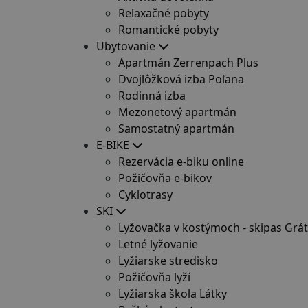
Relaxačné pobyty
Romantické pobyty
Ubytovanie
Apartmán Zerrenpach Plus
Dvojlôžková izba Poľana
Rodinná izba
Mezonetový apartmán
Samostatný apartmán
E-BIKE
Rezervácia e-biku online
Požičovňa e-bikov
Cyklotrasy
SKI
Lyžovačka v kostýmoch - skipas Grát
Letné lyžovanie
Lyžiarske stredisko
Požičovňa lyží
Lyžiarska škola Látky