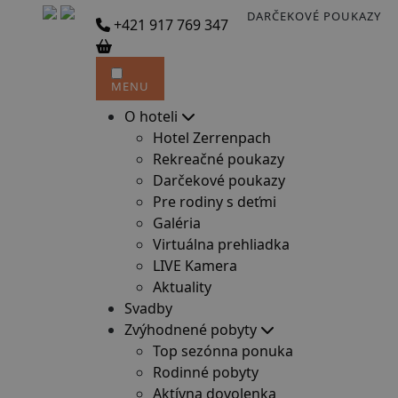
DARČEKOVÉ POUKAZY
+421 917 769 347
MENU
O hoteli
Hotel Zerrenpach
Rekreačné poukazy
Darčekové poukazy
Pre rodiny s deťmi
Galéria
Virtuálna prehliadka
LIVE Kamera
Aktuality
Svadby
Zvýhodnené pobyty
Top sezónna ponuka
Rodinné pobyty
Aktívna dovolenka