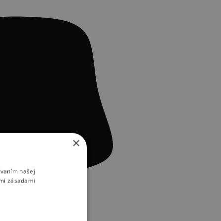
×
ívaním našej
imi zásadami