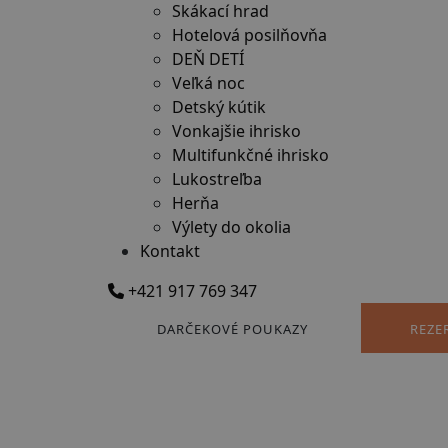
Skákací hrad
Hotelová posilňovňa
DEŇ DETÍ
Veľká noc
Detský kútik
Vonkajšie ihrisko
Multifunkčné ihrisko
Lukostreľba
Herňa
Výlety do okolia
Kontakt
+421 917 769 347
DARČEKOVÉ POUKAZY
REZE