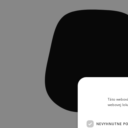
Táto webová
webovej lok
NEVYHNUTNE P