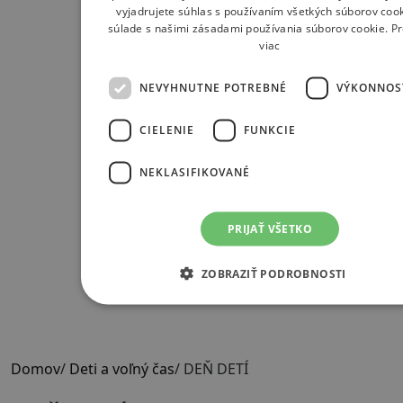
vyjadrujete súhlas s používaním všetkých súborov cook
súlade s našimi zásadami používania súborov cookie.
Pr
viac
NEVYHNUTNE POTREBNÉ
VÝKONNOS
CIELENIE
FUNKCIE
NEKLASIFIKOVANÉ
PRIJAŤ VŠETKO
ZOBRAZIŤ PODROBNOSTI
Domov
/
Deti a voľný čas
/
DEŇ DETÍ