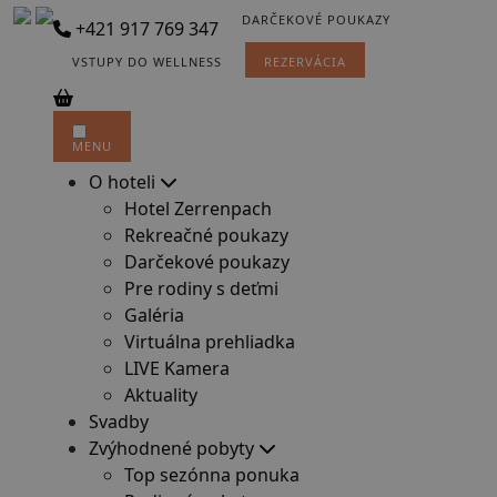
DARČEKOVÉ POUKAZY
+421 917 769 347
VSTUPY DO WELLNESS
REZERVÁCIA
MENU
O hoteli
Hotel Zerrenpach
Rekreačné poukazy
Darčekové poukazy
Pre rodiny s deťmi
Galéria
Virtuálna prehliadka
LIVE Kamera
Aktuality
Svadby
Zvýhodnené pobyty
Top sezónna ponuka