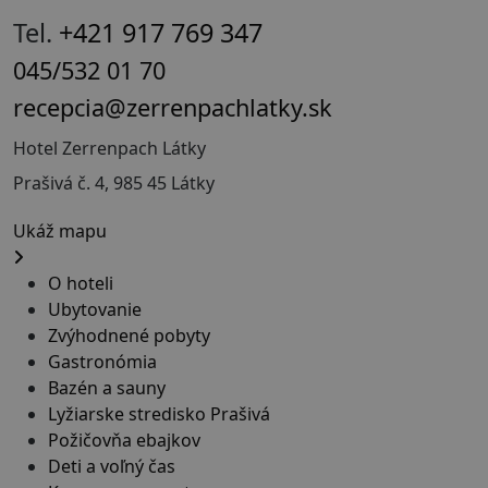
Tel.
+421 917 769 347
045/532 01 70
recepcia@zerrenpachlatky.sk
Hotel Zerrenpach Látky
Prašivá č. 4, 985 45 Látky
Ukáž mapu
O hoteli
Ubytovanie
Zvýhodnené pobyty
Gastronómia
Bazén a sauny
Lyžiarske stredisko Prašivá
Požičovňa ebajkov
Deti a voľný čas