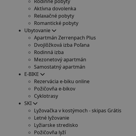
Rodinné pobyty
Aktívna dovolenka
Relaxačné pobyty
Romantické pobyty
Ubytovanie
Apartmán Zerrenpach Plus
Dvojlôžková izba Poľana
Rodinná izba
Mezonetový apartmán
Samostatný apartmán
E-BIKE
Rezervácia e-biku online
Požičovňa e-bikov
Cyklotrasy
SKI
Lyžovačka v kostýmoch - skipas Grátis
Letné lyžovanie
Lyžiarske stredisko
Požičovňa lyží