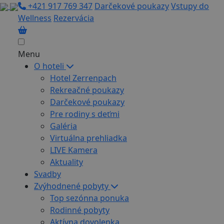
+421 917 769 347
Darčekové poukazy
Vstupy do
Wellness
Rezervácia
Menu
O hoteli
Hotel Zerrenpach
Rekreačné poukazy
Darčekové poukazy
Pre rodiny s deťmi
Galéria
Virtuálna prehliadka
LIVE Kamera
Aktuality
Svadby
Zvýhodnené pobyty
Top sezónna ponuka
Rodinné pobyty
Aktívna dovolenka