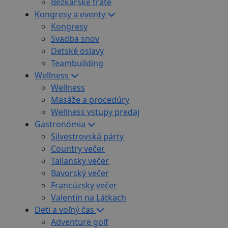
Bežkárske trate
Kongresy a eventy
Kongresy
Svadba snov
Detské oslavy
Teambuilding
Wellness
Wellness
Masáže a procedúry
Wellness vstupy predaj
Gastronómia
Silvestrovská párty
Country večer
Taliansky večer
Bavorský večer
Francúzsky večer
Valentín na Látkach
Deti a voľný čas
Adventure golf