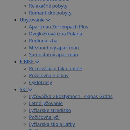
Relaxačné pobyty
Romantické pobyty
Ubytovanie
Apartmán Zerrenpach Plus
Dvojlôžková izba Poľana
Rodinná izba
Mezonetový apartmán
Samostatný apartmán
E-BIKE
Rezervácia e-biku online
Požičovňa e-bikov
Cyklotrasy
SKI
Lyžovačka v kostýmoch - skipas Grátis
Letné lyžovanie
Lyžiarske stredisko
Požičovňa lyží
Lyžiarska škola Látky