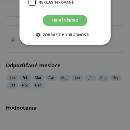
NEKLASIFIKOVANÉ
Bežecký okruh 7100 m
PRIJAŤ VŠETKO
ZOBRAZIŤ PODROBNOSTI
7 172 m
vzdialenosť
Odporúčané mesiace
Jan
Feb
Mar
Apr
Maj
Jún
Júl
Aug
Sep
Okt
Nov
Dec
Hodnotenia