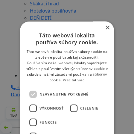
Skákací hrad
Hotelová posilňovňa
DEŇ DETÍ
Veľká noc
×
Detský kútik
Táto webová lokalita
Vonkajšie ihrisko
používa súbory cookie.
Multifunkčné ihrisko
Táto webová lokalita používa súbory cookie na
Lukostreľba
zlepšenie používateľskej skúsenosti.
Herňa
Používaním našej webovej lokality vyjadrujete
Výlety do okolia
súhlas s používaním všetkých súborov cookie v
súlade s našimi zásadami používania súborov
Kontakt
cookie.
Prečítať viac
+421 917 769 347
Darčekové poukazy
Rezervácia
NEVYHNUTNE POTREBNÉ
VÝKONNOSŤ
CIELENIE
Tlač
GPX
FUNKCIE