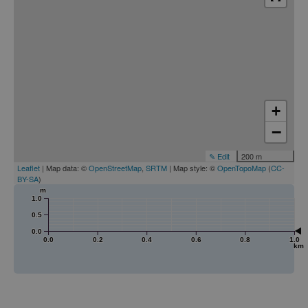
+
−
✎ Edit
200 m
Leaflet
| Map data: ©
OpenStreetMap
,
SRTM
| Map style: ©
OpenTopoMap
(
CC-
BY-SA
)
m
1.0
0.5
0.0
0.0
0.2
0.4
0.6
0.8
1.0
km