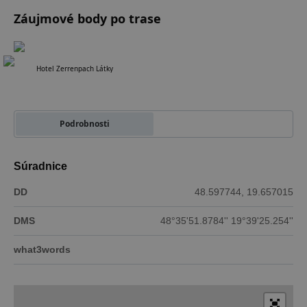
Záujmové body po trase
1
Hotel Zerrenpach Látky
Podrobnosti
Súradnice
DD
48.597744, 19.657015
DMS
48°35'51.8784'' 19°39'25.254''
what3words