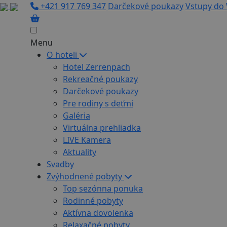
+421 917 769 347
Darčekové poukazy
Vstupy do 
Menu
O hoteli
Hotel Zerrenpach
Rekreačné poukazy
Darčekové poukazy
Pre rodiny s deťmi
Galéria
Virtuálna prehliadka
LIVE Kamera
Aktuality
Svadby
Zvýhodnené pobyty
Top sezónna ponuka
Rodinné pobyty
Aktívna dovolenka
Relaxačné pobyty