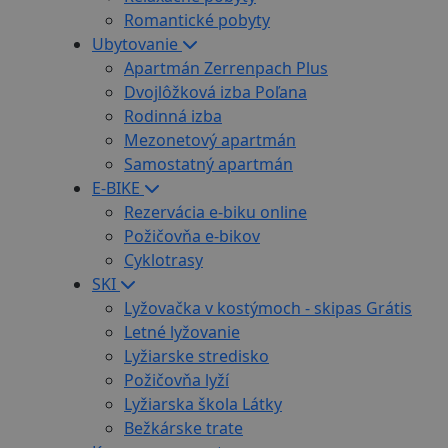
Romantické pobyty
Ubytovanie
Apartmán Zerrenpach Plus
Dvojlôžková izba Poľana
Rodinná izba
Mezonetový apartmán
Samostatný apartmán
E-BIKE
Rezervácia e-biku online
Požičovňa e-bikov
Cyklotrasy
SKI
Lyžovačka v kostýmoch - skipas Grátis
Letné lyžovanie
Lyžiarske stredisko
Požičovňa lyží
Lyžiarska škola Látky
Bežkárske trate