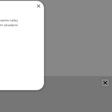
×
ívaním našej
imi zásadami