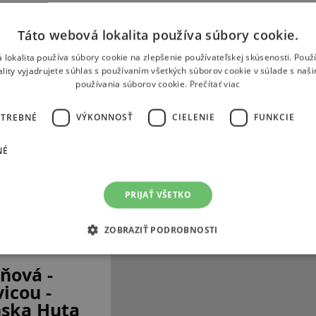
Táto webová lokalita používa súbory cookie.
 lokalita používa súbory cookie na zlepšenie používateľskej skúsenosti. Použ
ality vyjadrujete súhlas s používaním všetkých súborov cookie v súlade s naš
používania súborov cookie.
Prečítať viac
OTREBNÉ
VÝKONNOSŤ
CIELENIE
FUNKCIE
NÉ
PRIJAŤ VŠETKO
ZOBRAZIŤ PODROBNOSTI
ňová -
icou -
nska Huta