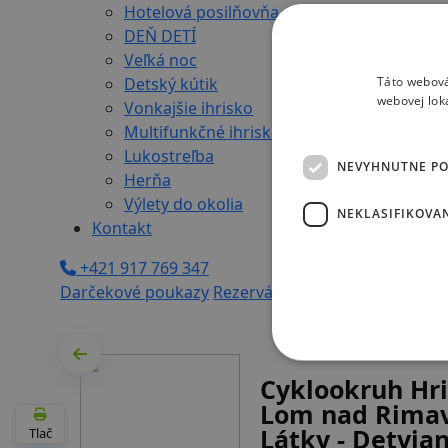
Hotelová posilňovňa
DEŇ DETÍ
Veľká noc
Táto webová
Detský kútik
webovej lok
Vonkajšie ihrisko
Multifunkčné ihrisko
Lukostreľba
NEVYHNUTNE P
Herňa
Výlety do okolia
NEKLASIFIKOVA
Kontakt
+421 917 769 347
Darčekové poukazy
Rezervácia
Cyklookruh Hri
Lom nad Rimav
Látky - Detvia
Tlač