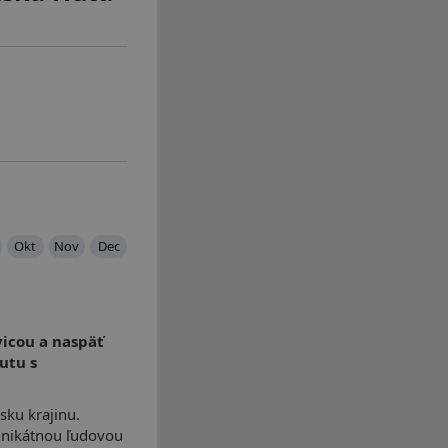
Okt
Nov
Dec
icou a naspäť
utu s
sku krajinu.
 unikátnou ľudovou