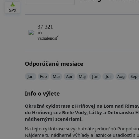
GPX
37 321
m
vzdialenosť
Odporúčané mesiace
Jan
Feb
Mar
Apr
Maj
Jún
Júl
Aug
Sep
Info o výlete
Okružná cyklotrasa z Hriňovej na Lom nad Rimav
do Hriňovej cez Biele Vody, Látky a Detviansku H
nádhernými scenériami.
Na tejto cyklotrase si vychutnáte jedinečnú Podpolian
Nájdeme tu nádherné výhľady a laznícke usadlosti s