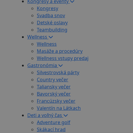
Kongresy a eventy
Kongresy
Svadba snov
Detské oslavy
Teambuilding
Wellness
Wellness
Masáže a procedúry
Wellness vstupy predaj
Gastronómia
Silvestrovská párty
Country večer
Taliansky večer
Bavorský večer
Francúzsky večer
Valentín na Látkach
Deti a voľný čas
Adventure golf
Skákací hrad