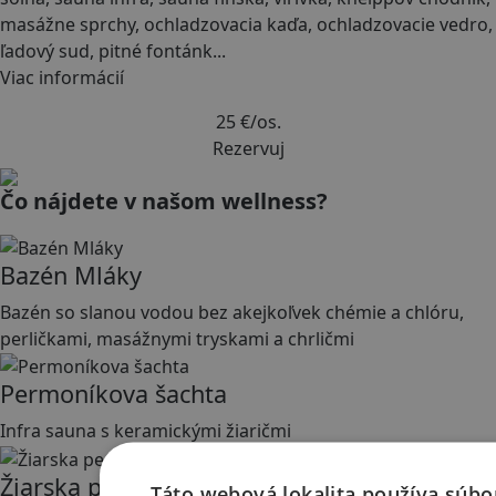
masážne sprchy, ochladzovacia kaďa, ochladzovacie vedro,
ľadový sud, pitné fontánk
...
Viac informácií
25 €
/os.
Rezervuj
Čo nájdete v našom wellness?
Bazén Mláky
Bazén so slanou vodou bez akejkoľvek chémie a chlóru,
perličkami, masážnymi tryskami a chrličmi
Permoníkova šachta
Infra sauna s keramickými žiaričmi
Žiarska pec
Táto webová lokalita používa súbo