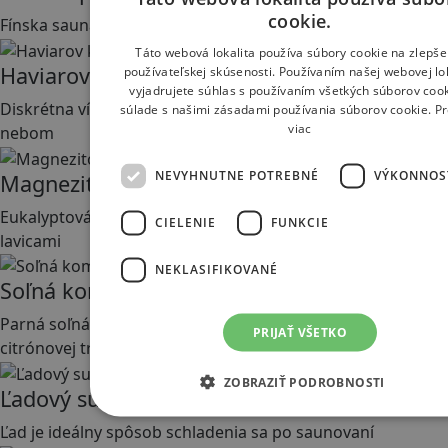
cookie.
Fínska sauna z opáleného severského dreva
Táto webová lokalita používa súbory cookie na zlepše
Haviarov kúpeľ
používateľskej skúsenosti. Používaním našej webovej lok
vyjadrujete súhlas s používaním všetkých súborov cook
Diskrétna vírivka s tryskami, perličkami a hviezdnym
súlade s našimi zásadami používania súborov cookie.
Pr
viac
nebom
NEVYHNUTNE POTREBNÉ
VÝKONNOS
Magnezitová baňa
Eukalyptová parná sauna s parnou sopkou a vyhrievanými
CIELENIE
FUNKCIE
lavicami
NEKLASIFIKOVANÉ
Soľná komora
Parná soľná sauna so soľnými omietkami a s extraktom z
PRIJAŤ VŠETKO
citrónovej trávy
ZOBRAZIŤ PODROBNOSTI
Ľadový sud
Ľad je ideálny spôsob schladenia sa po saunovaní