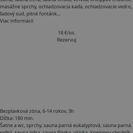
masážne sprchy, ochladzovacia kaďa, ochladzovacie vedro,
ľadový sud, pitné fontánk
...
Viac informácií
18 €
/os.
Rezervuj
Bezplavková zóna, 6-14 rokov, 3h
Dĺžka: 180 min.
Šatne a wc, sprchy, sauna parná eukalyptová, sauna parná
soľná, sauna infra, sauna fínska, vírivka, kneippov chodník,