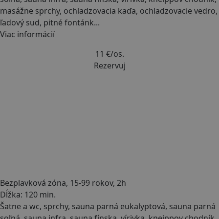
masážne sprchy, ochladzovacia kaďa, ochladzovacie vedro,
ľadový sud, pitné fontánk
...
Viac informácií
11 €
/os.
Rezervuj
Bezplavková zóna, 15-99 rokov, 2h
Dĺžka: 120 min.
Šatne a wc, sprchy, sauna parná eukalyptová, sauna parná
soľná, sauna infra, sauna fínska, vírivka, kneippov chodník,