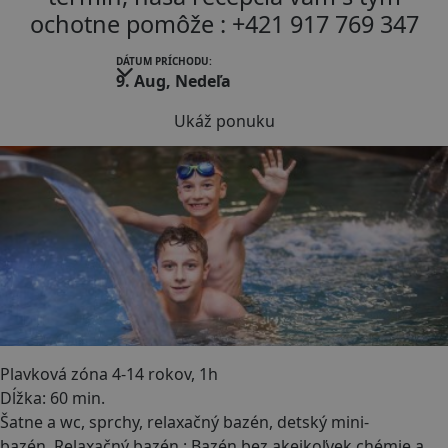
ochotne pomôže : +421 917 769 347
DÁTUM PRÍCHODU:
9. Aug, Nedeľa
Ukáž ponuku
Plavková zóna 4-14 rokov, 1h
Dĺžka: 60 min.
Šatne a wc, sprchy, relaxačný bazén, detský mini-
bazén, Relaxačný bazén : Bazén bez akejkoľvek chémie a