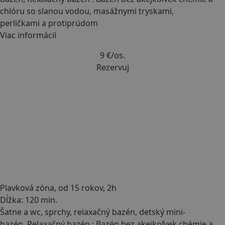
chlóru so slanou vodou, masážnymi tryskami,
perličkami a protiprúdom
Viac informácií
9 €
/os.
Rezervuj
Plavková zóna, od 15 rokov, 2h
Dĺžka: 120 min.
Šatne a wc, sprchy, relaxačný bazén, detský mini-
bazén, Relaxačný bazén : Bazén bez akejkoľvek chémie a