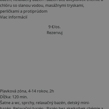
chlóru so slanou vodou, masážnymi tryskami,
perličkami a protiprúdom
Viac informácií
9 €
/os.
Rezervuj
Plavková zóna, 4-14 rokov, 2h
Dĺžka: 120 min.
Šatne a wc, sprchy, relaxačný bazén, detský mini-
bazén, Relaxačný bazén : Bazén bez akejkoľvek chémie a