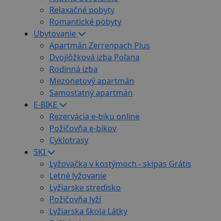
Relaxačné pobyty
Romantické pobyty
Ubytovanie
Apartmán Zerrenpach Plus
Dvojlôžková izba Poľana
Rodinná izba
Mezonetový apartmán
Samostatný apartmán
E-BIKE
Rezervácia e-biku online
Požičovňa e-bikov
Cyklotrasy
SKI
Lyžovačka v kostýmoch - skipas Grátis
Letné lyžovanie
Lyžiarske stredisko
Požičovňa lyží
Lyžiarska škola Látky