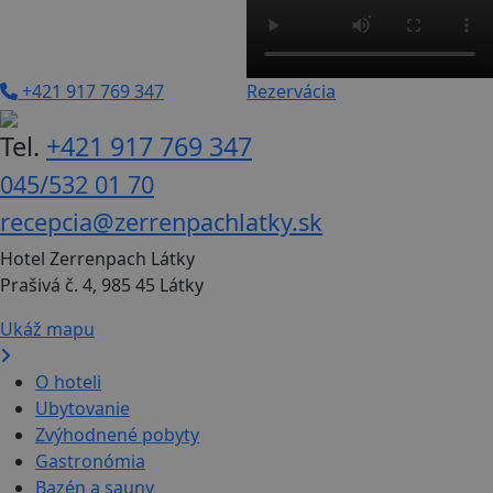
+421 917 769 347
Rezervácia
Tel.
+421 917 769 347
045/532 01 70
recepcia@zerrenpachlatky.sk
Hotel Zerrenpach Látky
Prašivá č. 4, 985 45 Látky
Ukáž mapu
O hoteli
Ubytovanie
Zvýhodnené pobyty
Gastronómia
Bazén a sauny