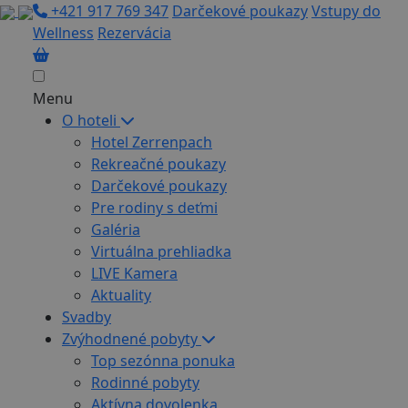
+421 917 769 347
Darčekové poukazy
Vstupy do
Wellness
Rezervácia
Menu
O hoteli
Hotel Zerrenpach
Rekreačné poukazy
Darčekové poukazy
Pre rodiny s deťmi
Galéria
Virtuálna prehliadka
LIVE Kamera
Aktuality
Svadby
Zvýhodnené pobyty
Top sezónna ponuka
Rodinné pobyty
Aktívna dovolenka