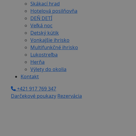
Skákací hrad
Hotelová posilňovňa
DEŇ DETÍ
Veľká noc
Detský kútik
Vonkajšie ihrisko
Multifunkčné ihrisko
Lukostreľba
Herňa
Výlety do okolia
Kontakt
+421 917 769 347
Darčekové poukazy
Rezervácia