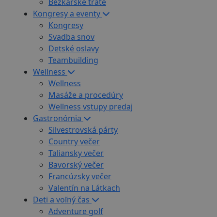
Bežkárske trate
Kongresy a eventy
Kongresy
Svadba snov
Detské oslavy
Teambuilding
Wellness
Wellness
Masáže a procedúry
Wellness vstupy predaj
Gastronómia
Silvestrovská párty
Country večer
Taliansky večer
Bavorský večer
Francúzsky večer
Valentín na Látkach
Deti a voľný čas
Adventure golf