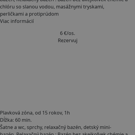
chlóru so slanou vodou, masážnymi tryskami,
perličkami a protiprúdom
Viac informácií
6 €
/os.
Rezervuj
Plavková zóna, od 15 rokov, 1h
Dĺžka: 60 min.
Šatne a wc, sprchy, relaxačný bazén, detský mini-
bazén, Relaxačný bazén : Bazén bez akejkoľvek chémie a