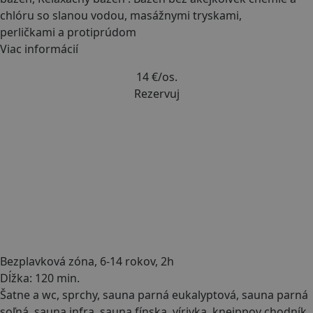
chlóru so slanou vodou, masážnymi tryskami,
perličkami a protiprúdom
Viac informácií
14 €
/os.
Rezervuj
Bezplavková zóna, 6-14 rokov, 2h
Dĺžka: 120 min.
Šatne a wc, sprchy, sauna parná eukalyptová, sauna parná
soľná, sauna infra, sauna fínska, vírivka, kneippov chodník,