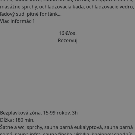
masážne sprchy, ochladzovacia kaďa, ochladzovacie vedro,
ľadový sud, pitné fontánk
...
Viac informácií
16 €
/os.
Rezervuj
Bezplavková zóna, 15-99 rokov, 3h
Dĺžka: 180 min.
Šatne a wc, sprchy, sauna parná eukalyptová, sauna parná
soľná, sauna infra, sauna fínska, vírivka, kneippov chodník,