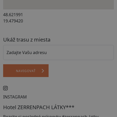
48.621991
19.479420
Ukáž trasu z miesta
Zadajte Vašu adresu
NAVIGOVAŤ
INSTAGRAM
Hotel ZERRENPACH LÁTKY***
Pozrite si posledné príspevky #zerrenpach_latky