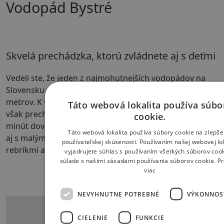
Vodopád Bystré
Skvelá prechádzka, ktorú zvládnete aj s deťmi
Vedeli ste, že jeden z najmohutnejších vodopádov na
Slovensku sa nachádza práve tu? Je vysoký cca 23
metrov. K vodopádu sa dostanete autom, odporúčame
Táto webová lokalita používa súbo
však prechádzku náučným chodníkom, ktorý vás do 45
cookie.
minút dovedie až k vodopádu. Cestu zvládnete dokonca
Táto webová lokalita používa súbory cookie na zlepše
aj s malými deťmi. Cez vodopád je vytvorený prechod
používateľskej skúsenosti. Používaním našej webovej lok
rebríkmi a lanom.
vyjadrujete súhlas s používaním všetkých súborov cook
súlade s našimi zásadami používania súborov cookie.
Pr
viac
NEVYHNUTNE POTREBNÉ
VÝKONNOS
CIELENIE
FUNKCIE