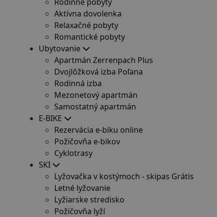
Rodinné pobyty
Aktívna dovolenka
Relaxačné pobyty
Romantické pobyty
Ubytovanie
Apartmán Zerrenpach Plus
Dvojlôžková izba Poľana
Rodinná izba
Mezonetový apartmán
Samostatný apartmán
E-BIKE
Rezervácia e-biku online
Požičovňa e-bikov
Cyklotrasy
SKI
Lyžovačka v kostýmoch - skipas Grátis
Letné lyžovanie
Lyžiarske stredisko
Požičovňa lyží