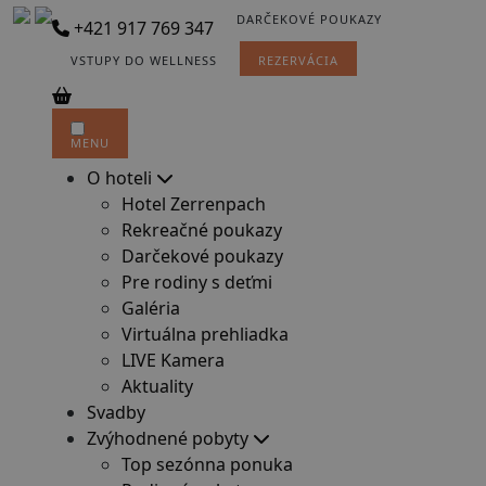
DARČEKOVÉ POUKAZY
+421 917 769 347
VSTUPY DO WELLNESS
REZERVÁCIA
MENU
O hoteli
Hotel Zerrenpach
Rekreačné poukazy
Darčekové poukazy
Pre rodiny s deťmi
Galéria
Virtuálna prehliadka
LIVE Kamera
Aktuality
Svadby
Zvýhodnené pobyty
Top sezónna ponuka