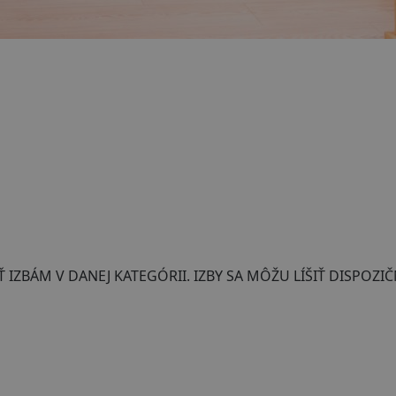
BÁM V DANEJ KATEGÓRII. IZBY SA MÔŽU LÍŠIŤ DISPOZIČ