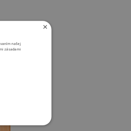
×
ívaním našej
imi zásadami