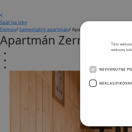
Späť na izby
Domov
/
Samostatný apartmán
/
Apartmán Zerrenpach
Apartmán Zerrenpach
Táto webová
webovej lok
NEVYHNUTNE P
NEKLASIFIKOVA